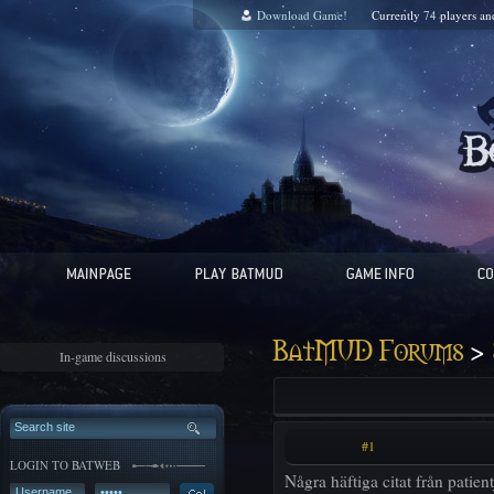
Download Game!
Currently
74
players a
>
BatMUD Forums
In-game discussions
#1
LOGIN TO BATWEB
Några häftiga citat från patient