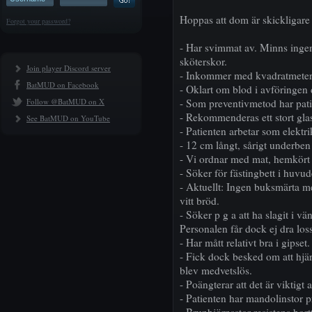
Hoppas att dom är skickligare
Forgot your password?
- Har svimmat av. Minns ingen
sköterskor.
Join player Discord server
- Inkommer med kvadratmeterst
BatMUD on Facebook
- Oklart om blod i avföringen 
Follow @BatMUD on X
- Som preventivmetod har pati
- Rekommenderas ett stort gla
See BatMUD on YouTube
- Patienten arbetar som elektri
- 12 cm långt, sårigt underben
- Vi ordnar med mat, hemkört oc
- Söker för fästingbett i huvu
- Aktuellt: Ingen buksmärta m
vitt bröd.
- Söker p g a att ha slagit i vä
Personalen får dock ej dra loss
- Har mått relativt bra i gipset.
- Fick dock besked om att hjä
blev medvetslös.
- Poängterar att det är viktigt 
- Patienten har mandolinstor p