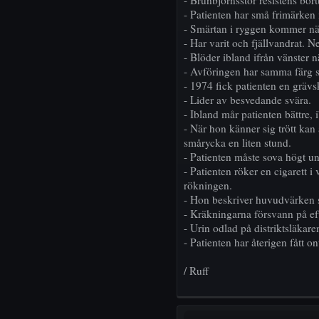
- Brunbjörnsstor resistens bort
- Patienten har små frimärken 
- Smärtan i ryggen kommer när
- Har varit och fjällvandrat. 
- Blöder ibland ifrån vänster n
- Avföringen har samma färg 
- 1974 fick patienten en grävs
- Lider av besvedande svära.
- Ibland mår patienten bättre, 
- När hon känner sig trött kan 
smårycka en liten stund.
- Patienten måste sova högt u
- Patienten röker en cigarett 
rökningen.
- Hon beskriver huvudvärken
- Kräkningarna försvann på e
- Urin odlad på distriktsläkare
- Patienten har återigen fått on
/ Ruff